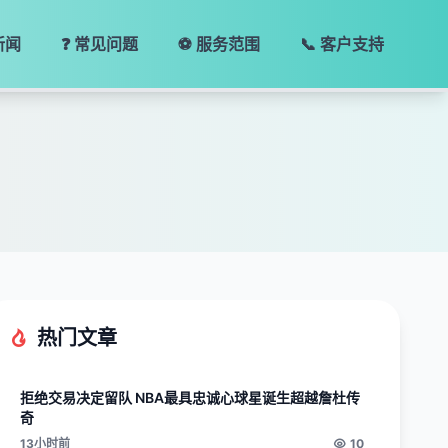
新闻
❓ 常见问题
⚽ 服务范围
📞 客户支持
热门文章
拒绝交易决定留队 NBA最具忠诚心球星诞生超越詹杜传
奇
13小时前
10