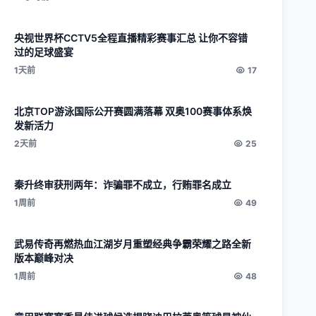
央视世界杯CCTV5全程直播精彩赛事汇总 让你不容错
过的足球盛宴
1天前
17
北京TOP游泳国际公开赛圆满落幕 双奥100赛事体系焕
发新活力
2天前
25
秦升终审获刑两年：诈骗罪不成立，行贿罪名成立
1周前
49
武易传奇再燃热血江湖岁月重塑经典争霸荣耀之路全新
版本巅峰对决
1周前
48