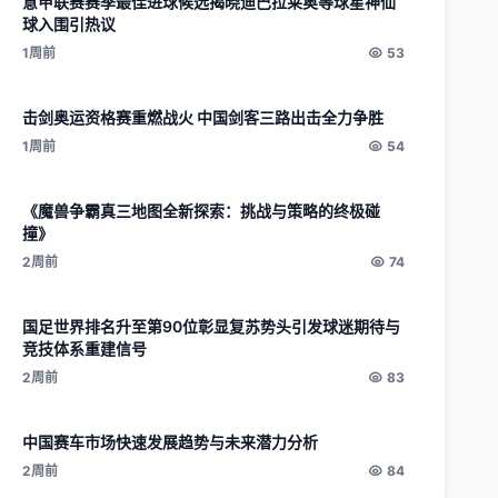
意甲联赛赛季最佳进球候选揭晓迪巴拉莱奥等球星神仙
球入围引热议
1周前
53
击剑奥运资格赛重燃战火 中国剑客三路出击全力争胜
1周前
54
《魔兽争霸真三地图全新探索：挑战与策略的终极碰
撞》
2周前
74
国足世界排名升至第90位彰显复苏势头引发球迷期待与
竞技体系重建信号
2周前
83
中国赛车市场快速发展趋势与未来潜力分析
2周前
84