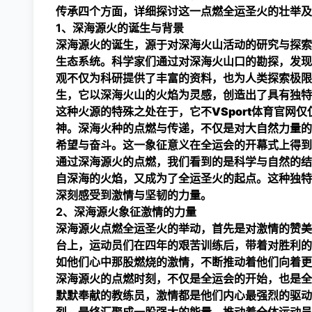
传承四个方面，详细探讨这一点燃全运圣火的壮举及
1、深海源火的诞生与背景
深海源火的诞生，源于对深海火山活动的研究与探索
生态系统。科学家们通过对深海火山口的勘探，发现
观不仅为科研提供了丰富的资料，也为人类探索极限
生，它以深海火山的火焰为灵感，创造出了具有独特
这种火源的特殊之处在于，它不
VSport体育官网
仅
神。深海火种的点燃与传递，不仅是对大自然力量的
希望与奋斗。这一象征意义在全运会的开幕式上得到
通过深海源火的点燃，我们看到的是科学与自然的结
自深海的火焰，又成为了全运圣火的起点。这种独特
深刻感受到激情与坚韧的力量。
2、深海源火象征激情的力量
深海源火点燃全运圣火的举动，首先是对激情的赞美
台上，运动员们在四年的艰苦训练后，带着对胜利的
如他们心中那股燃烧的激情，不断推动着他们向着更
深海源火的点燃时刻，不仅是全运会的开始，也是全
默默奉献的教练员，激情都是他们内心最强烈的驱动