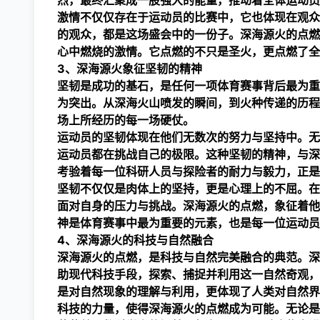
烈，最终汇聚成一股强大的能量，推动着全体运动员
激情不仅仅存在于运动员的比赛中，它也体现在观众
的观众，都是这场盛会中的一份子。深海源火的点燃
心中燃烧的激情。它点燃的不只是圣火，更点燃了全
3、深海源火象征坚韧的精神
坚韧是成功的基石，是任何一项体育赛事背后最为重
为突出。从深海火山喷发的瞬间，到火种传递的历程
场上所经历的每一场硬仗。
运动员的坚韧体现在他们无数次的努力与坚持中。无
运动员都在挑战自己的极限。这种坚韧的精神，与深
考验着每一位科研人员与探险者的耐力与毅力，正是
坚韧不仅仅是肉体上的坚持，更是心理上的不屈。在
面对自身的压力与挑战。深海源火的点燃，象征着他
神是体育赛事中最为重要的元素，也是每一位运动员
4、深海源火的科技与自然融合
深海源火的点燃，是科技与自然完美融合的典范。深
助现代科技手段，探索、捕捉并利用这一自然奇观，
是对自然现象的理解与利用，更体现了人类对自然界
科技的力量，使得深海源火的点燃成为可能。无论是