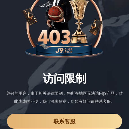
访问限制
尊敬的用户，由于相关法律限制，您所在地区无法访问J9产品，对
此造成的不便，我们深表歉意，您如有疑问请联系客服。
联系客服